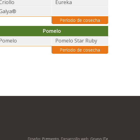
Criollo
Eureka
Galya®
Período de cosecha
Pomelo
Pomelo
Pomelo Star Ruby
Período de cosecha
Diseño:
Pigmento
. Desarrollo web:
Grupo ITe