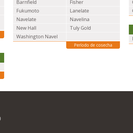
Barnfield
Fisher
Fukumoto
Lanelate
Navelate
Navelina
New Hall
Tuly Gold
Washington Navel
Período de cosecha
)