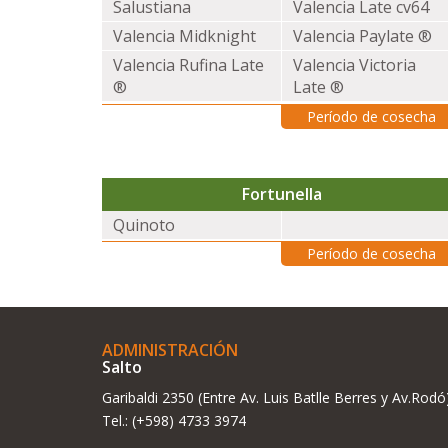
Salustiana
Valencia Late cv64
Valencia Midknight
Valencia Paylate ®
Valencia Rufina Late
Valencia Victoria
®
Late ®
Período de cosecha
Fortunella
Quinoto
Período de cosecha
ADMINISTRACIÓN
Salto
Garibaldi 2350 (Entre Av. Luis Batlle Berres y Av.Rodó
Tel.: (+598) 4733 3974