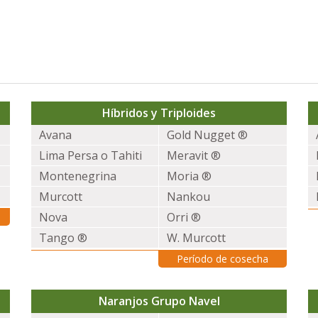
Híbridos y Triploides
Avana
Gold Nugget ®
Lima Persa o Tahiti
Meravit ®
Montenegrina
Moria ®
Murcott
Nankou
Nova
Orri ®
Tango ®
W. Murcott
Período de cosecha
Naranjos Grupo Navel