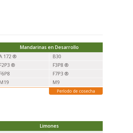
Mandarinas en Desarrollo
A 172 ®
B30
F2P3 ®
F3P8 ®
F6P8
F7P3 ®
M19
M9
Período de cosecha
Limones