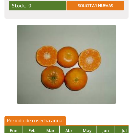
Stock:
0
SOLICITAR NUEVAS
Período de cosecha anual
Ene
Feb
Mar
Abr
May
Jun
Jul