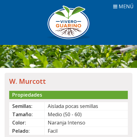
MENÚ
W. Murcott
Propiedades
Semillas:
Aislada pocas semillas
Tamaño:
Medio (50 - 60)
Color:
Naranja Intenso
Pelado:
Facil