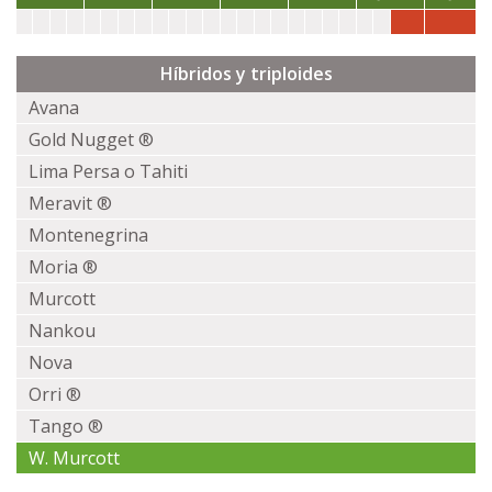
Híbridos y triploides
Avana
Gold Nugget ®
Lima Persa o Tahiti
Meravit ®
Montenegrina
Moria ®
Murcott
Nankou
Nova
Orri ®
Tango ®
W. Murcott