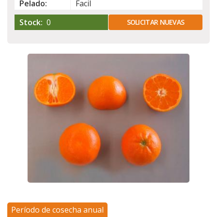
Pelado:
Facil
Stock:
0
SOLICITAR NUEVAS
Período de cosecha anual