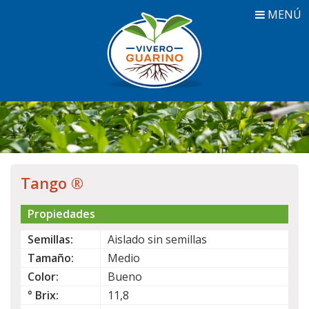
MENÚ
Tango ®
Propiedades
Semillas:
Aislado sin semillas
Tamaño:
Medio
Color:
Bueno
° Brix:
11,8