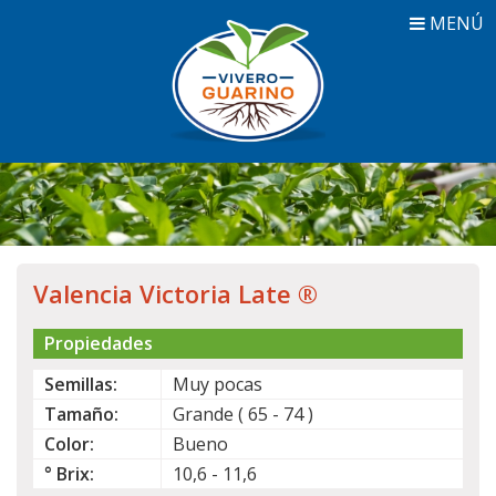
MENÚ
Valencia Victoria Late ®
Propiedades
Semillas:
Muy pocas
Tamaño:
Grande ( 65 - 74 )
Color:
Bueno
° Brix:
10,6 - 11,6