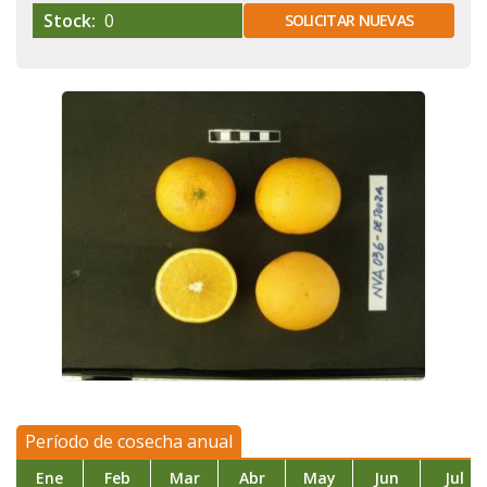
Stock:
0
SOLICITAR NUEVAS
Período de cosecha anual
Ene
Feb
Mar
Abr
May
Jun
Jul