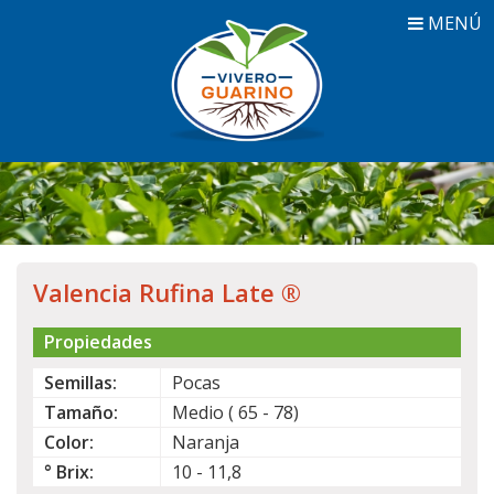
MENÚ
Valencia Rufina Late ®
Propiedades
Semillas:
Pocas
Tamaño:
Medio ( 65 - 78)
Color:
Naranja
° Brix:
10 - 11,8