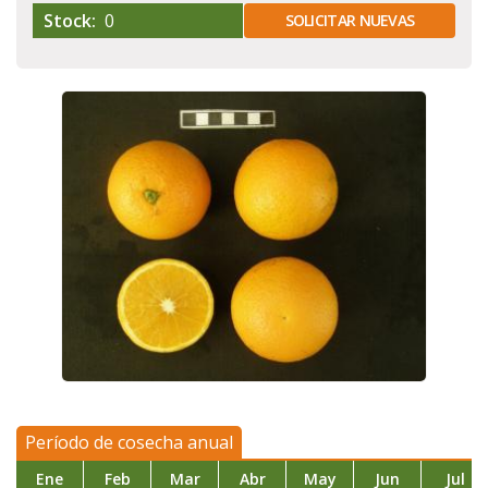
Stock:
0
SOLICITAR NUEVAS
Período de cosecha anual
Ene
Feb
Mar
Abr
May
Jun
Jul