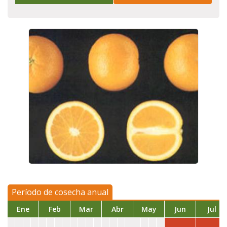
Período de cosecha anual
Ene
Feb
Mar
Abr
May
Jun
Jul