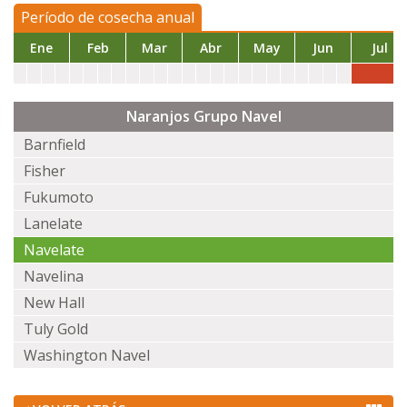
Período de cosecha anual
Ene
Feb
Mar
Abr
May
Jun
Jul
Naranjos Grupo Navel
Barnfield
Fisher
Fukumoto
Lanelate
Navelate
Navelina
New Hall
Tuly Gold
Washington Navel