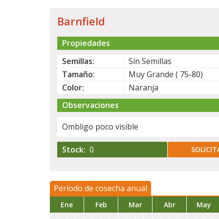
Barnfield
Propiedades
Semillas:
Sin Semillas
Tamaño:
Muy Grande ( 75-80)
Color:
Naranja
Observaciones
Ombligo poco visible
Stock:
0
SOLICIT
Período de cosecha anual
Ene
Feb
Mar
Abr
May