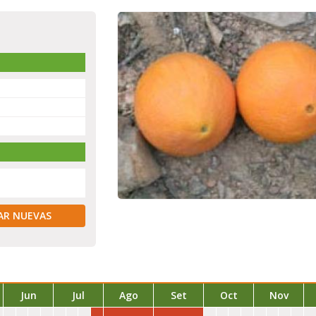
AR NUEVAS
Jun
Jul
Ago
Set
Oct
Nov