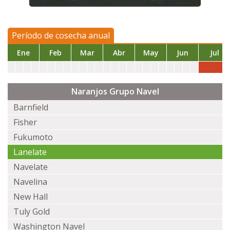
Período de cosecha anual
Ene
Feb
Mar
Abr
May
Jun
Jul
Naranjos Grupo Navel
Barnfield
Fisher
Fukumoto
Lanelate
Navelate
Navelina
New Hall
Tuly Gold
Washington Navel