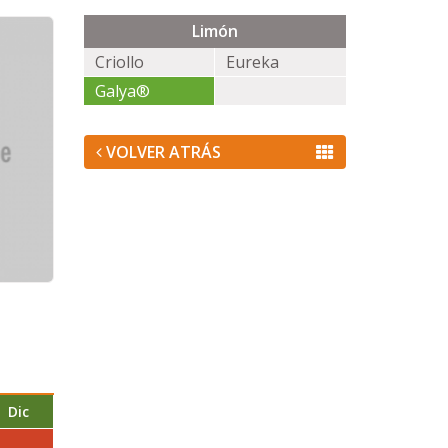
Limón
Criollo
Eureka
Galya®
VOLVER ATRÁS
Dic