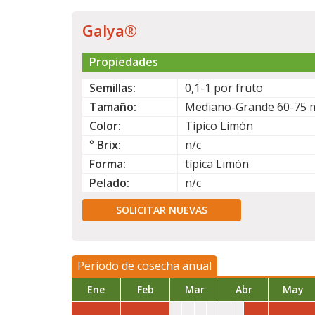
Galya®
Propiedades
Semillas:
0,1-1 por fruto
Tamaño:
Mediano-Grande 60-75
Color:
Típico Limón
° Brix:
n/c
Forma:
típica Limón
Pelado:
n/c
SOLICITAR NUEVAS
Período de cosecha anual
Ene
Feb
Mar
Abr
May