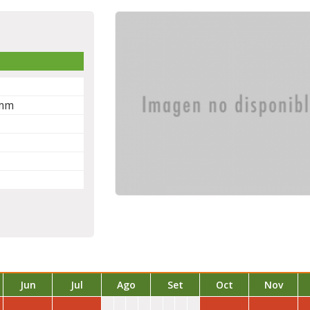
 mm
Jun
Jul
Ago
Set
Oct
Nov