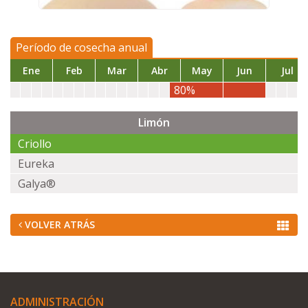
Período de cosecha anual
Ene
Feb
Mar
Abr
May
Jun
Jul
80%
Limón
Criollo
Eureka
Galya®
VOLVER ATRÁS
ADMINISTRACIÓN