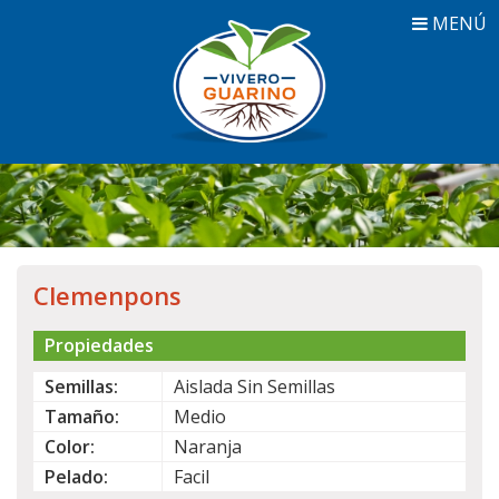
MENÚ
Clemenpons
Propiedades
Semillas:
Aislada Sin Semillas
Tamaño:
Medio
Color:
Naranja
Pelado:
Facil