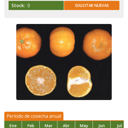
Stock:
0
SOLICITAR NUEVAS
Período de cosecha anual
Ene
Feb
Mar
Abr
May
Jun
Jul